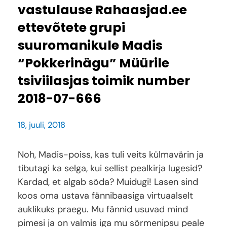
vastulause Rahaasjad.ee
ettevõtete grupi
suuromanikule Madis
“Pokkerinägu” Müürile
tsiviilasjas toimik number
2018-07-666
18, juuli, 2018
Noh, Madis-poiss, kas tuli veits külmavärin ja
tibutagi ka selga, kui sellist pealkirja lugesid?
Kardad, et algab sõda? Muidugi! Lasen sind
koos oma ustava fännibaasiga virtuaalselt
auklikuks praegu. Mu fännid usuvad mind
pimesi ja on valmis iga mu sõrmenipsu peale