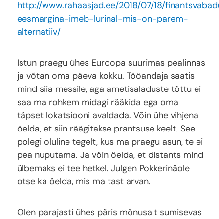
http://www.rahaasjad.ee/2018/07/18/finantsvabad
eesmargina-imeb-lurinal-mis-on-parem-
alternatiiv/
Istun praegu ühes Euroopa suurimas pealinnas
ja võtan oma päeva kokku. Tööandaja saatis
mind siia messile, aga ametisaladuste tõttu ei
saa ma rohkem midagi rääkida ega oma
täpset lokatsiooni avaldada. Võin ühe vihjena
öelda, et siin räägitakse prantsuse keelt. See
polegi oluline tegelt, kus ma praegu asun, te ei
pea nuputama. Ja võin öelda, et distants mind
ülbemaks ei tee hetkel. Julgen Pokkerinäole
otse ka öelda, mis ma tast arvan.
Olen parajasti ühes päris mõnusalt sumisevas