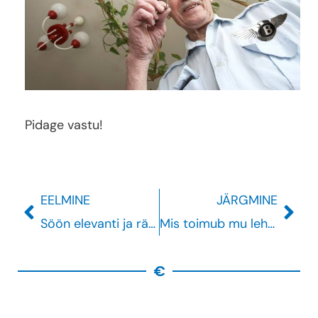
Pidage vastu!
Prev
Nex
EELMINE
JÄRGMINE
Söön elevanti ja räägin seksist. Päriselt ka.
Mis toimub mu lehel facebook.com/rahakratt ?
€