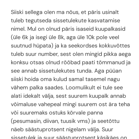
Siiski sellega olen ma nõus, et päris usinalt
tuleb tegutseda sissetulekute kasvatamise
nimel. Mul on olnud päris isaseid kuupalkasid
(üle 6k ja isegi üle 8k, aga üle 10k pole veel
suutnud hüpata) ja ka seekordses kokkuvõttes
tuleb suur number, sest olen mingid pikka aega
konksu otsas olnud rõõbad paati tõmmanud ja
see annab sissetulekutes tunda. Aga püüan
siiski hoida oma kulud samal tasemel nagu
vähem palka saades. Loomulikult ei tule see
alati idekalt välja, sest suurem kuupalk annab
võimaluse vahepeal mingi suurem ost ära teha
või suuremaks ostuks kõrvale panna
(pesumasin, diivan, tuusik vms) ja seetõttu
näeb säästuprotsent nigelam välja. Suur
sissetulek ja suur säästuprotsent käsikäes on