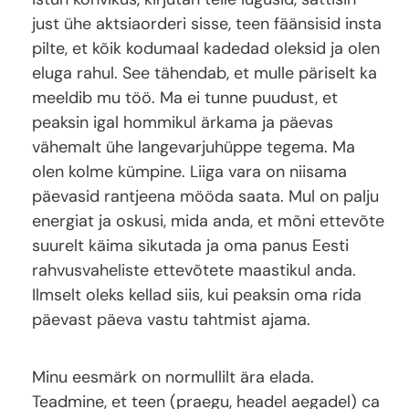
just ühe aktsiaorderi sisse, teen fäänsisid insta
pilte, et kõik kodumaal kadedad oleksid ja olen
eluga rahul. See tähendab, et mulle päriselt ka
meeldib mu töö. Ma ei tunne puudust, et
peaksin igal hommikul ärkama ja päevas
vähemalt ühe langevarjuhüppe tegema. Ma
olen kolme kümpine. Liiga vara on niisama
päevasid rantjeena mööda saata. Mul on palju
energiat ja oskusi, mida anda, et mõni ettevõte
suurelt käima sikutada ja oma panus Eesti
rahvusvaheliste ettevõtete maastikul anda.
Ilmselt oleks kellad siis, kui peaksin oma rida
päevast päeva vastu tahtmist ajama.
Minu eesmärk on normullilt ära elada.
Teadmine, et teen (praegu, headel aegadel) ca