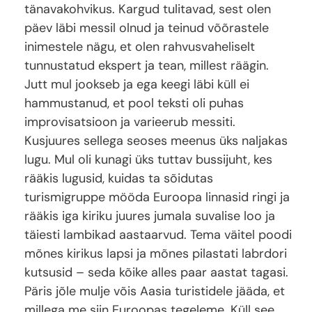
tänavakohvikus. Kargud tulitavad, sest olen
päev läbi messil olnud ja teinud võõrastele
inimestele nägu, et olen rahvusvaheliselt
tunnustatud ekspert ja tean, millest räägin.
Jutt mul jookseb ja ega keegi läbi küll ei
hammustanud, et pool teksti oli puhas
improvisatsioon ja varieerub messiti.
Kusjuures sellega seoses meenus üks naljakas
lugu. Mul oli kunagi üks tuttav bussijuht, kes
rääkis lugusid, kuidas ta sõidutas
turismigruppe mööda Euroopa linnasid ringi ja
rääkis iga kiriku juures jumala suvalise loo ja
täiesti lambikad aastaarvud. Tema väitel poodi
mõnes kirikus lapsi ja mõnes pilastati labrdori
kutsusid – seda kõike alles paar aastat tagasi.
Päris jõle mulje võis Aasia turistidele jääda, et
millega me siin Euroopas tegeleme. Küll see