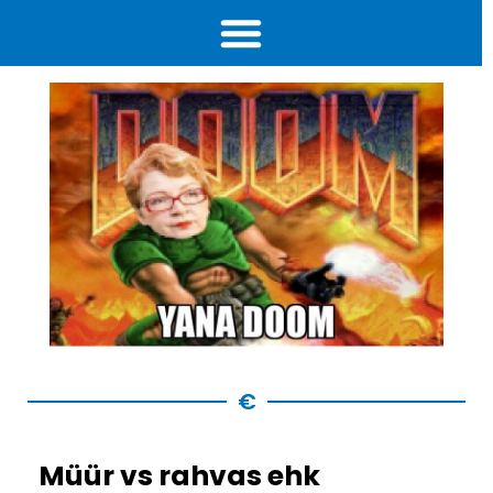
Skip
to
content
€
Müür vs rahvas ehk