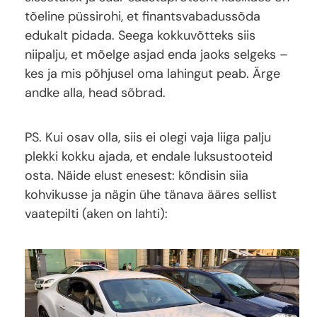
tõeline püssirohi, et finantsvabadussõda
edukalt pidada. Seega kokkuvõtteks siis
niipalju, et mõelge asjad enda jaoks selgeks –
kes ja mis põhjusel oma lahingut peab. Ärge
andke alla, head sõbrad.
PS. Kui osav olla, siis ei olegi vaja liiga palju
plekki kokku ajada, et endale luksustooteid
osta. Näide elust enesest: kõndisin siia
kohvikusse ja nägin ühe tänava ääres sellist
vaatepilti (aken on lahti):