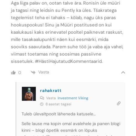
Aga liiga palav on, ootan talve ära. Ronisin üle müüri
ja tagasi ning leidsin su Pently ka üles. Tšakratega
tegelemist teha ei tahaks – kõlab, nagu üks paras
hookuspookus! Sinu ja Müüri postitused on kui
kaalukausi kaks erinevatel pooltel paiknevat raskust,
mille tasakaalupunkti näen kui eesmärki, mida
sooviks saavutada. Parem suhe töö ja vaba aja vahel,
viimast toetamas ning soosimas passiivne
sissetulek. #HästiHajutatudKommentaarid.
Vasta
0
rahakratt
Vasta
Investment Viking
8 aastat tagasi
Tuleb ülevaltpoolt läheneda katusele…
Selle lause ma kopin omal avalehele ja panen blogi
kinni – blogi õpetlik eesmärk on lõpuks