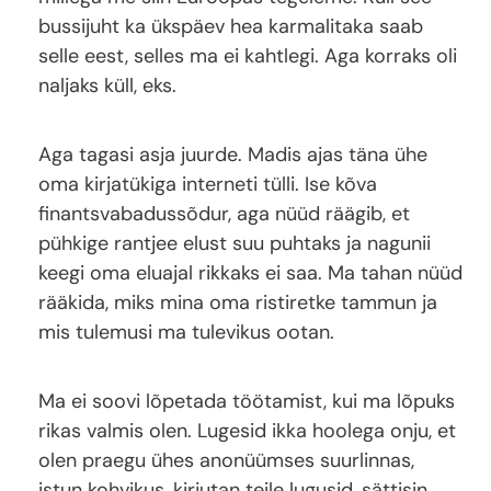
bussijuht ka ükspäev hea karmalitaka saab
selle eest, selles ma ei kahtlegi. Aga korraks oli
naljaks küll, eks.
Aga tagasi asja juurde. Madis ajas täna ühe
oma kirjatükiga interneti tülli. Ise kõva
finantsvabadussõdur, aga nüüd räägib, et
pühkige rantjee elust suu puhtaks ja nagunii
keegi oma eluajal rikkaks ei saa. Ma tahan nüüd
rääkida, miks mina oma ristiretke tammun ja
mis tulemusi ma tulevikus ootan.
Ma ei soovi lõpetada töötamist, kui ma lõpuks
rikas valmis olen. Lugesid ikka hoolega onju, et
olen praegu ühes anonüümses suurlinnas,
istun kohvikus, kirjutan teile lugusid, sättisin