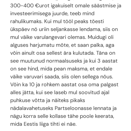
300-400 €urot igakuiselt omale säästmise ja
investeerimisega juurde, teeb mind
rahulikumaks. Kui mul tööl peaks tõesti
ükspäev nö uriin seljankasse lendama, siis on
mul väike varulangevari olemas. Muidugi oli
alguses harjumatu mõte, et saan palka, aga
võin ainult osa sellest ära kulutada. Täna on
see muutunud normaalsuseks ja kui 3 aastat
on see hind, mida pean maksma, et endale
väike varuvari saada, siis olen sellega nõus.
Võin ka 10 ja rohkem aastat osa oma palgast
alles jätta, kui see laseb mul soovitud ajal
puhkuse võtta ja näiteks pikaks
nädalavahetuseks Partseloonasse lennata ja
nägu korra selle kollase tähe poole keerata,
mida Eestis liiga tihti ei näe.