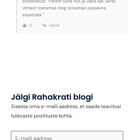
sõnastatud: “Parem suhe töö ja vaba aja vahel,
viimast toetamas ning soosimas passiivne
sissetulek.”
Vasta
0
Jälgi Rahakrati blogi
E-
maili
Sisesta oma e-maili aadress, et saada teavitusi
aadress
tulevaste postituste kohta.